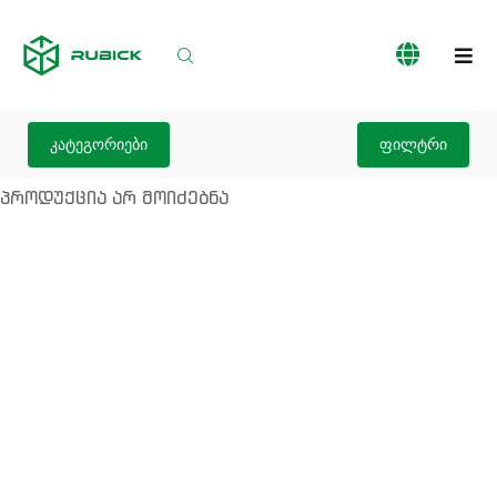
პროდუქციის
ჩვენს
სერვისები
კატალოგი
შესახებ
კატეგორიები
ფილტრი
პროდუქცია არ მოიძებნა