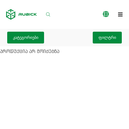
პროდუქციის
ჩვენს
სერვისები
კატალოგი
შესახებ
კატეგორიები
ფილტრი
პროდუქცია არ მოიძებნა