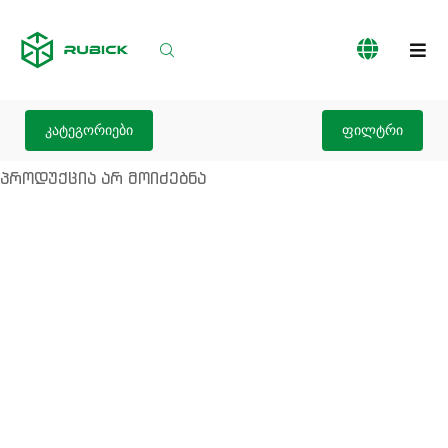
პროდუქციის
ჩვენს
სერვისები
კატალოგი
შესახებ
კატეგორიები
ფილტრი
პროდუქცია არ მოიძებნა