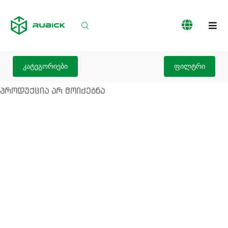
პროდუქციის
ჩვენს
სერვისები
კატალოგი
შესახებ
კატეგორიები
ფილტრი
პროდუქცია არ მოიძებნა