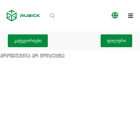
პროდუქციის
ჩვენს
სერვისები
კატალოგი
შესახებ
კატეგორიები
ფილტრი
პროდუქცია არ მოიძებნა