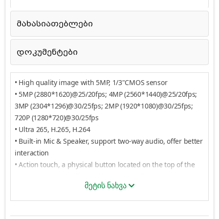
მახასიათებლები
დოკუმენტები
• High quality image with 5MP, 1/3"CMOS sensor
• 5MP (2880*1620)@25/20fps; 4MP (2560*1440)@25/20fps;
3MP (2304*1296)@30/25fps; 2MP (1920*1080)@30/25fps;
720P (1280*720)@30/25fps
• Ultra 265, H.265, H.264
• Built-in Mic & Speaker, support two-way audio, offer better
interaction
• Action touch, a physical button located on the top of the
camera, support calling and privacy mode
მეტის ნახვა
• IR night vision, up to 10m (33ft) IR distance
• Warm Light, up to 10m (33ft) warm light distance
• Support Dual Light mode, switch between IR and warm