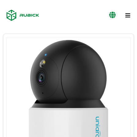
პროდუქციის
ჩვენს
სერვისები
კატალოგი
შესახებ