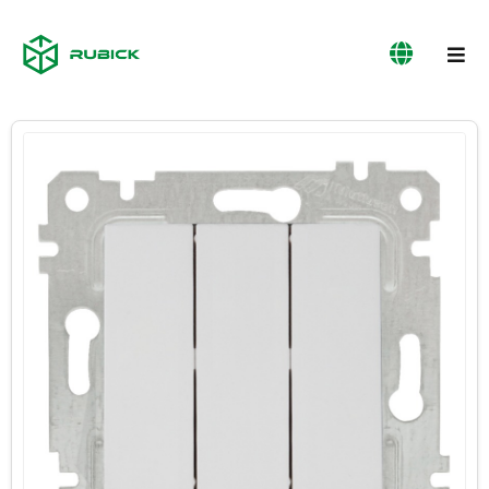
პროდუქციის
ჩვენს
სერვისები
კატალოგი
შესახებ